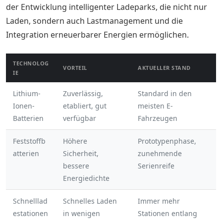
der Entwicklung intelligenter Ladeparks, die nicht nur
Laden, sondern auch Lastmanagement und die
Integration erneuerbarer Energien ermöglichen.
TECHNOLOG
VORTEIL
AKTUELLER STAND
IE
Lithium-
Zuverlässig,
Standard in den
Ionen-
etabliert, gut
meisten E-
Batterien
verfügbar
Fahrzeugen
Feststoffb
Höhere
Prototypenphase,
atterien
Sicherheit,
zunehmende
bessere
Serienreife
Energiedichte
Schnelllad
Schnelles Laden
Immer mehr
estationen
in wenigen
Stationen entlang