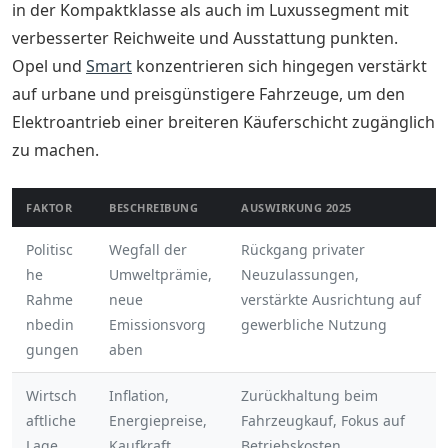
in der Kompaktklasse als auch im Luxussegment mit
verbesserter Reichweite und Ausstattung punkten.
Opel und
Smart
konzentrieren sich hingegen verstärkt
auf urbane und preisgünstigere Fahrzeuge, um den
Elektroantrieb einer breiteren Käuferschicht zugänglich
zu machen.
FAKTOR
BESCHREIBUNG
AUSWIRKUNG 2025
Politisc
Wegfall der
Rückgang privater
he
Umweltprämie,
Neuzulassungen,
Rahme
neue
verstärkte Ausrichtung auf
nbedin
Emissionsvorg
gewerbliche Nutzung
gungen
aben
Wirtsch
Inflation,
Zurückhaltung beim
aftliche
Energiepreise,
Fahrzeugkauf, Fokus auf
Lage
Kaufkraft
Betriebskosten