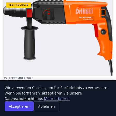
TECHNOLOGIE
15. SEPTEMBER 2025
WELCHE DIGITALEN TOOLS VERBESSERN DIE
Wir verwenden Cookies, um Ihr Surferlebnis zu verbessern.
PRODUKTIVITÄT IM HOME OFFICE?
Wenn Sie fortfahren, akzeptieren Sie unsere
In der heutigen Arbeitswelt hat sich das Home Office als feste Größe
Datenschutzrichtlinie.
Mehr erfahren
etabliert.
Akzeptieren
Ablehnen
FLORIAN FRANK