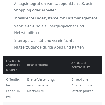
Alltagsintegration von Ladepunkten z.B. beim
Shopping oder Arbeiten
Intelligente Ladesysteme mit Lastmanagement
Vehicle-to-Grid als Energiespeicher und
Netzstabilisator
Interoperabilität und vereinfachte
Nutzerzugänge durch Apps und Karten
LADEINFR
AKTUELLER
ASTRUKTU
BESCHREIBUNG
FORTSCHRITT
R ASPEKT
Öffentlic
Breite Verteilung,
Erheblicher
he
verschiedene
Ausbau in den
Ladepun
Netzwerke
letzten Jahren
kte