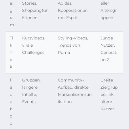
a
Stories,
Adidas,
aller
g
Shoppingfun
Kooperationen
Altersgr
ra
ktionen
mit Esprit
uppen
m
Ti
Kurzvideos,
Styling-Videos,
Junge
k
virale
Trends von
Nutzer,
T
Challenges
Puma
Generati
o
on Z
k
F
Gruppen,
Community-
Breite
a
längere
Aufbau, direkte
Zielgrup
c
Inhalte,
Markenkommun
pe, inkl.
e
Events
ikation
ältere
b
Nutzer
o
o