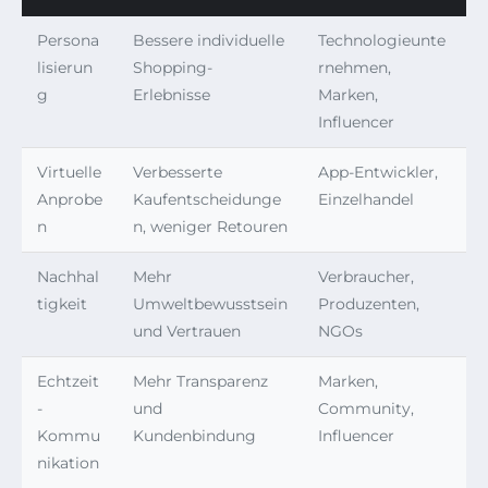
Persona
Bessere individuelle
Technologieunte
lisierun
Shopping-
rnehmen,
g
Erlebnisse
Marken,
Influencer
Virtuelle
Verbesserte
App-Entwickler,
Anprobe
Kaufentscheidunge
Einzelhandel
n
n, weniger Retouren
Nachhal
Mehr
Verbraucher,
tigkeit
Umweltbewusstsein
Produzenten,
und Vertrauen
NGOs
Echtzeit
Mehr Transparenz
Marken,
-
und
Community,
Kommu
Kundenbindung
Influencer
nikation