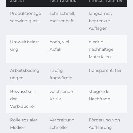
ASPEKT
FAST FASHION
ETHICAL FASHION
Produktionsge
sehr schnell,
langsamer,
schwindigkeit
massenhaft
begrenzte
Auflagen
Umweltbelast
hoch, viel
niedrig,
ung
Abfall
nachhaltige
Materialen
Arbeitsbeding
häufig
transparent, fair
ungen
fragwürdig
Bewusstsein
wachsende
steigende
der
Kritik
Nachfrage
Verbraucher
Rolle sozialer
Verbreitung
Förderung von
Medien
schneller
Aufklärung