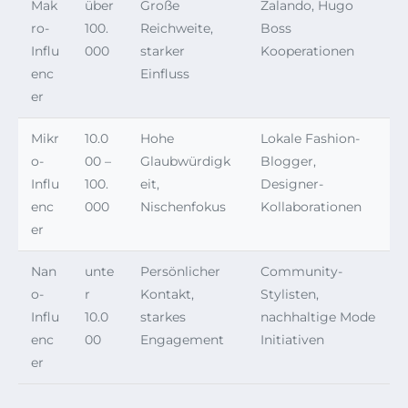
Mak
über
Große
Zalando, Hugo
ro-
100.
Reichweite,
Boss
Influ
000
starker
Kooperationen
enc
Einfluss
er
Mikr
10.0
Hohe
Lokale Fashion-
o-
00 –
Glaubwürdigk
Blogger,
Influ
100.
eit,
Designer-
enc
000
Nischenfokus
Kollaborationen
er
Nan
unte
Persönlicher
Community-
o-
r
Kontakt,
Stylisten,
Influ
10.0
starkes
nachhaltige Mode
enc
00
Engagement
Initiativen
er