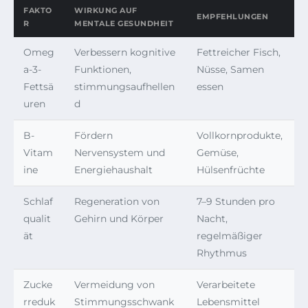
FAKTO
WIRKUNG AUF
EMPFEHLUNGEN
R
MENTALE GESUNDHEIT
Omeg
Verbessern kognitive
Fettreicher Fisch,
a-3-
Funktionen,
Nüsse, Samen
Fettsä
stimmungsaufhellen
essen
uren
d
B-
Fördern
Vollkornprodukte,
Vitam
Nervensystem und
Gemüse,
ine
Energiehaushalt
Hülsenfrüchte
Schlaf
Regeneration von
7–9 Stunden pro
qualit
Gehirn und Körper
Nacht,
ät
regelmäßiger
Rhythmus
Zucke
Vermeidung von
Verarbeitete
rreduk
Stimmungsschwank
Lebensmittel