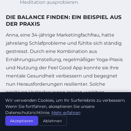
Meditation ausprobieren.
DIE BALANCE FINDEN: EIN BEISPIEL AUS
DER PRAXIS
Anna, eine 34-jährige Marketingfachfrau, hatte
jahrelang Schlafprobleme und fühlte sich ständig
gestresst. Durch eine Kombination aus
Ernährungsumstellung, regelmäßiger Yoga-Praxis
und Nutzung der Feel Good App konnte sie ihre
mentale Gesundheit verbessern und begegnet
nun Herausforderungen resilienter. Solche
positiven Veränderungen zeigen, welchen
Wir verwenden Cookies, um Ihr Surferlebnis zu verbessern.
Unterschied die bewusste Pflege von Körper und
Wenn Sie fortfahren, akzeptieren Sie unsere
Geist machen kann.
Datenschutzrichtlinie.
Mehr erfahren
Akzeptieren
Ablehnen
HÄUFIG GESTELLTE FRAGEN