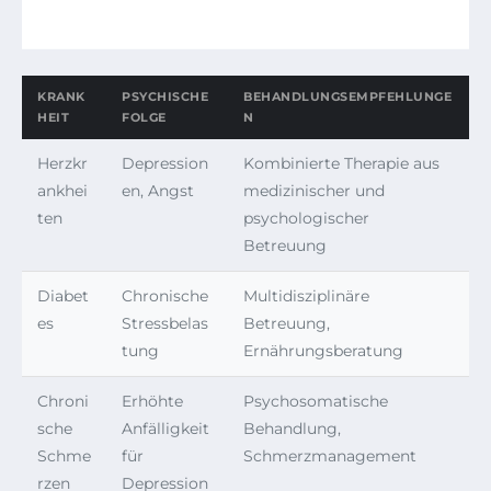
KRANK
PSYCHISCHE
BEHANDLUNGSEMPFEHLUNGE
HEIT
FOLGE
N
Herzkr
Depression
Kombinierte Therapie aus
ankhei
en, Angst
medizinischer und
ten
psychologischer
Betreuung
Diabet
Chronische
Multidisziplinäre
es
Stressbelas
Betreuung,
tung
Ernährungsberatung
Chroni
Erhöhte
Psychosomatische
sche
Anfälligkeit
Behandlung,
Schme
für
Schmerzmanagement
rzen
Depression