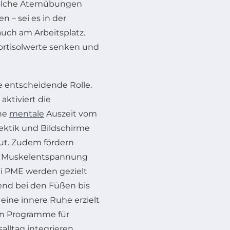
 Solche Atemübungen
n – sei es in der
uch am Arbeitsplatz.
ortisolwerte senken und
e entscheidende Rolle.
aktiviert die
ine
mentale
Auszeit vom
ektik und Bildschirme
gut. Zudem fördern
ive Muskelentspannung
ei PME werden gezielt
nd bei den Füßen bis
ine innere Ruhe erzielt
en Programme für
alltag integrieren.