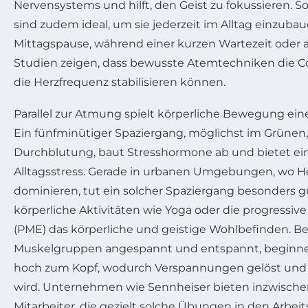
Nervensystems und hilft, den Geist zu fokussieren.
sind zudem ideal, um sie jederzeit im Alltag einzubaue
Mittagspause, während einer kurzen Wartezeit oder a
Studien zeigen, dass bewusste Atemtechniken die C
die Herzfrequenz stabilisieren können.
Parallel zur Atmung spielt körperliche Bewegung ein
Ein fünfminütiger Spaziergang, möglichst im Grünen, 
Durchblutung, baut Stresshormone ab und bietet e
Alltagsstress. Gerade in urbanen Umgebungen, wo H
dominieren, tut ein solcher Spaziergang besonders 
körperliche Aktivitäten wie Yoga oder die progress
(PME) das körperliche und geistige Wohlbefinden. B
Muskelgruppen angespannt und entspannt, beginne
hoch zum Kopf, wodurch Verspannungen gelöst und e
wird. Unternehmen wie Sennheiser bieten inzwisch
Mitarbeiter, die gezielt solche Übungen in den Arbeits