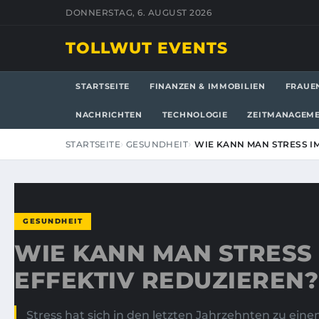
DONNERSTAG, 6. AUGUST 2026
TOLLWUT EVENTS
STARTSEITE
FINANZEN & IMMOBILIEN
FRAUE
NACHRICHTEN
TECHNOLOGIE
ZEITMANAGEM
STARTSEITE
GESUNDHEIT
WIE KANN MAN STRESS IM
GESUNDHEIT
WIE KANN MAN STRESS 
EFFEKTIV REDUZIEREN?
Stress hat sich in den letzten Jahrzehnten zu ein