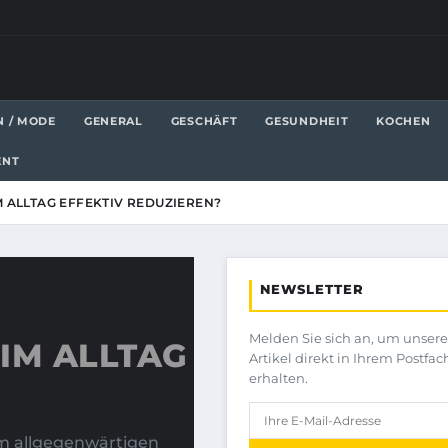
N / MODE
GENERAL
GESCHÄFT
GESUNDHEIT
KOCHEN
ENT
 ALLTAG EFFEKTIV REDUZIEREN?
NEWSLETTER
Melden Sie sich an, um unser
IM ALLTAG
Artikel direkt in Ihrem Postfac
erhalten.
em allgegenwärtigen