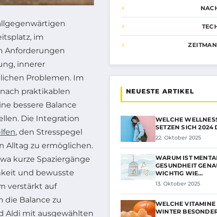
NAC
 allgegenwärtigen
TEC
itsplatz, im
ZEITMA
en Anforderungen
ng, innerer
lichen Problemen. Im
nach praktikablen
NEUESTE ARTIKEL
ine bessere Balance
len. Die Integration
WELCHE WELLNES
SETZEN SICH 2024
lfen
, den Stresspegel
22. Oktober 2025
n Alltag zu ermöglichen.
WARUM IST MENTA
etwa kurze Spaziergänge
GESUNDHEIT GEN
mkeit und bewusste
WICHTIG WIE…
13. Oktober 2025
 verstärkt auf
die Balance zu
WELCHE VITAMINE 
WINTER BESONDE
d Aldi mit ausgewählten