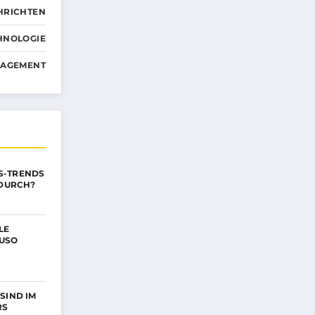
HRICHTEN
HNOLOGIE
NAGEMENT
S-TRENDS
 DURCH?
LE
AUSO
SIND IM
RS