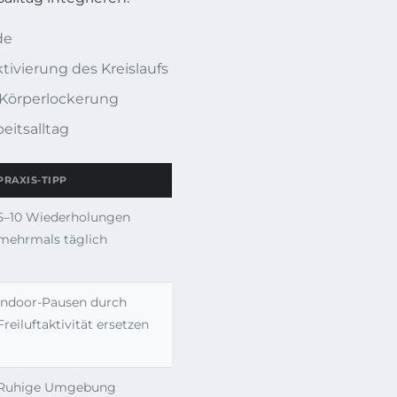
de
ivierung des Kreislaufs
 Körperlockerung
itsalltag
PRAXIS-TIPP
5–10 Wiederholungen
mehrmals täglich
Indoor-Pausen durch
Freiluftaktivität ersetzen
Ruhige Umgebung