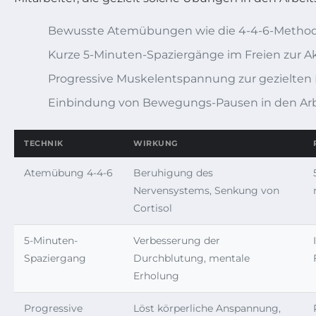
Bewusste Atemübungen wie die 4-4-6-Metho
Kurze 5-Minuten-Spaziergänge im Freien zur Akt
Progressive Muskelentspannung zur gezielten
Einbindung von Bewegungs-Pausen in den Arbe
TECHNIK
WIRKUNG
Atemübung 4-4-6
Beruhigung des
Nervensystems, Senkung von
Cortisol
5-Minuten-
Verbesserung der
Spaziergang
Durchblutung, mentale
Erholung
Progressive
Löst körperliche Anspannung,