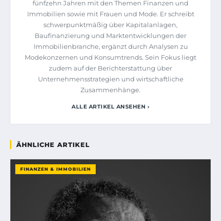
fünfzehn Jahren mit den Themen Finanzen und
Immobilien sowie mit Frauen und Mode. Er schreibt
schwerpunktmäßig über Kapitalanlagen,
Baufinanzierung und Marktentwicklungen der
Immobilienbranche, ergänzt durch Analysen zu
Modekonzernen und Konsumtrends. Sein Fokus liegt
zudem auf der Berichterstattung über
Unternehmensstrategien und wirtschaftliche
Zusammenhänge.
ALLE ARTIKEL ANSEHEN ›
ÄHNLICHE ARTIKEL
FINANZEN & IMMOBILIEN