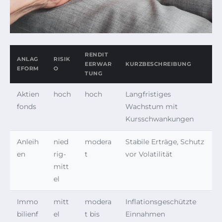
RENDIT
ANLAG
RISIK
EERWAR
KURZBESCHREIBUNG
EFORM
O
TUNG
Aktien
hoch
hoch
Langfristiges
fonds
Wachstum mit
Kursschwankungen
Anleih
nied
modera
Stabile Erträge, Schutz
en
rig-
t
vor Volatilität
mitt
el
Immo
mitt
modera
Inflationsgeschützte
bilienf
el
t bis
Einnahmen