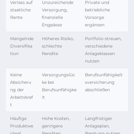
Verlass auf
Unzureichende
Private und
staatliche
Versorgung,
betriebliche
Rente
finanzielle
Vorsorge
Engpässe
ergänzen
Mangelnde
Höheres Risiko,
Portfolio streuen,
Diversifika
schlechte
verschiedene
tion
Rendite
Anlageklassen
nutzen
Keine
Versorgungslüc
Berufsunfähigkeit
Absicheru
ke bei
sversicherung
ng der
Berufsunfähigke
abschließen
Arbeitskraf
it
t
Häufige
Hohe Kosten,
Langfristiger
Produktwe
geringere
Anlageplan,
chsel
Renditen
Beratung nutzen