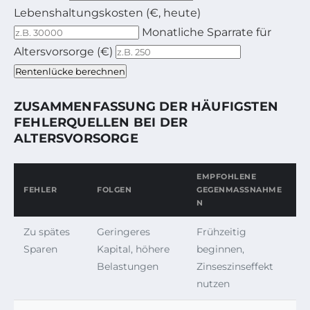
Bitte geben Sie Ihre erwartete jährliche Nettorente in
Lebenshaltungskosten (€, heute)
Monatliche Sparrate für
Bitte geben Sie Ihre derzeitigen jährlichen Lebensha
Altersvorsorge (€)
Bitte geben Sie Ihre monatliche Sparrate für die Alter
Rentenlücke berechnen
ZUSAMMENFASSUNG DER HÄUFIGSTEN
FEHLERQUELLEN BEI DER
ALTERSVORSORGE
EMPFOHLENE
FEHLER
FOLGEN
GEGENMASSNAHMEN
Zu spätes
Geringeres
Frühzeitig
Sparen
Kapital, höhere
beginnen,
Belastungen
Zinseszinseffekt
nutzen