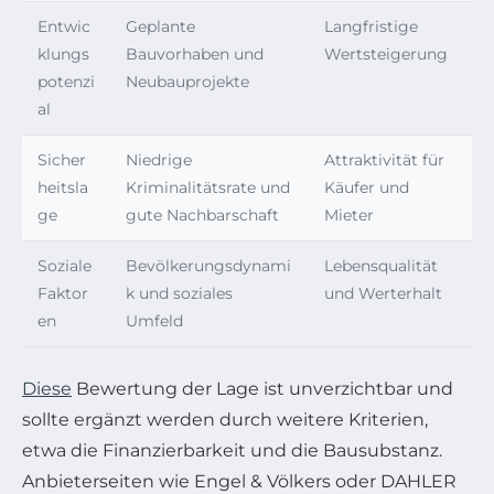
Entwic
Geplante
Langfristige
klungs
Bauvorhaben und
Wertsteigerung
potenzi
Neubauprojekte
al
Sicher
Niedrige
Attraktivität für
heitsla
Kriminalitätsrate und
Käufer und
ge
gute Nachbarschaft
Mieter
Soziale
Bevölkerungsdynami
Lebensqualität
Faktor
k und soziales
und Werterhalt
en
Umfeld
Diese
Bewertung der Lage ist unverzichtbar und
sollte ergänzt werden durch weitere Kriterien,
etwa die Finanzierbarkeit und die Bausubstanz.
Anbieterseiten wie Engel & Völkers oder DAHLER