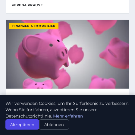
VERENA KRAUSE
FINANZEN & IMMOBILIEN
17. SEPTEMBER 2025
Wir verwenden Cookies, um Ihr Surferlebnis zu verbessern.
WAS SIND DIE HÄUFIGSTEN FEHLER BEI DER
Wenn Sie fortfahren, akzeptieren Sie unsere
ALTERSVORSORGE?
Datenschutzrichtlinie.
Mehr erfahren
In einer Zeit, in der die finanzielle Absicherung im Alter immer
wichtiger wird, stellen viele…
Akzeptieren
Ablehnen