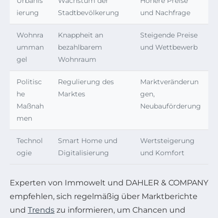
Urbanis
Wachstum der
Höhere Preise
ierung
Stadtbevölkerung
und Nachfrage
Wohnra
Knappheit an
Steigende Preise
umman
bezahlbarem
und Wettbewerb
gel
Wohnraum
Politisc
Regulierung des
Marktveränderun
he
Marktes
gen,
Maßnah
Neubauförderung
men
Technol
Smart Home und
Wertsteigerung
ogie
Digitalisierung
und Komfort
Experten von Immowelt und DAHLER & COMPANY
empfehlen, sich regelmäßig über Marktberichte
und
Trends
zu informieren, um Chancen und