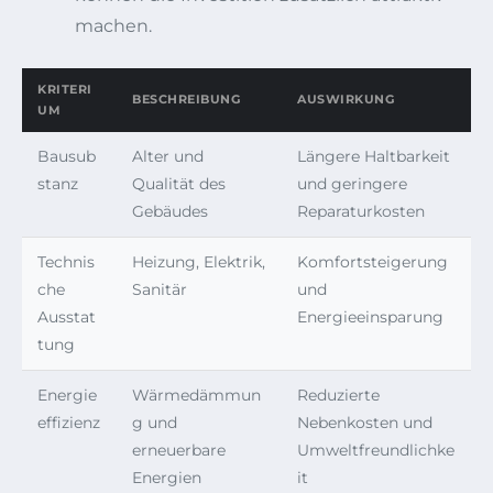
machen.
KRITERI
BESCHREIBUNG
AUSWIRKUNG
UM
Bausub
Alter und
Längere Haltbarkeit
stanz
Qualität des
und geringere
Gebäudes
Reparaturkosten
Technis
Heizung, Elektrik,
Komfortsteigerung
che
Sanitär
und
Ausstat
Energieeinsparung
tung
Energie
Wärmedämmun
Reduzierte
effizienz
g und
Nebenkosten und
erneuerbare
Umweltfreundlichke
Energien
it