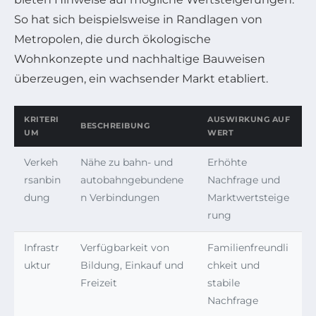
So hat sich beispielsweise in Randlagen von
Metropolen, die durch ökologische
Wohnkonzepte und nachhaltige Bauweisen
überzeugen, ein wachsender Markt etabliert.
KRITERI
AUSWIRKUNG AUF
BESCHREIBUNG
UM
WERT
Verkeh
Nähe zu bahn- und
Erhöhte
rsanbin
autobahngebundene
Nachfrage und
dung
n Verbindungen
Marktwertsteige
rung
Infrastr
Verfügbarkeit von
Familienfreundli
uktur
Bildung, Einkauf und
chkeit und
Freizeit
stabile
Nachfrage