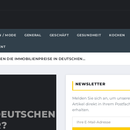
N / MODE
GENERAL
GESCHÄFT
GESUNDHEIT
KOCHEN
ENT
EN DIE IMMOBILIENPREISE IN DEUTSCHEN…
NEWSLETTER
Melden Sie sich an, um unser
Artikel direkt in Ihrem Postfac
erhalten.
DEUTSCHEN
?