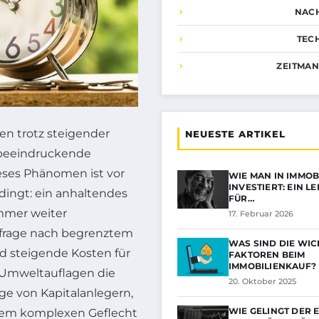
NAC
TEC
ZEITMA
en trotz steigender
NEUESTE ARTIKEL
 beeindruckende
ieses Phänomen ist vor
WIE MAN IN IMMOB
INVESTIERT: EIN L
ingt: ein anhaltendes
FÜR…
mmer weiter
17. Februar 2026
frage nach begrenztem
WAS SIND DIE WIC
 steigende Kosten für
FAKTOREN BEIM
IMMOBILIENKAUF?
 Umweltauflagen die
20. Oktober 2025
ge von Kapitalanlegern,
WIE GELINGT DER E
esem komplexen Geflecht