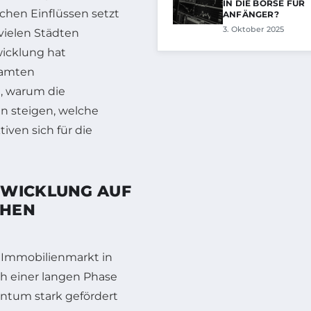
IN DIE BÖRSE FÜR
chen Einflüssen setzt
ANFÄNGER?
3. Oktober 2025
vielen Städten
wicklung hat
samten
, warum die
n steigen, welche
ven sich für die
TWICKLUNG AUF
CHEN
 Immobilienmarkt in
h einer langen Phase
entum stark gefördert