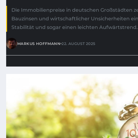
Die Immobilienpreise in deutschen Großstädten ze
Bauzinsen und wirtschaftlicher Unsicherheiten e
Stabilität und sogar einen leichten Aufwärtstrend. 
•
MARKUS HOFFMANN
22. AUGUST 2025