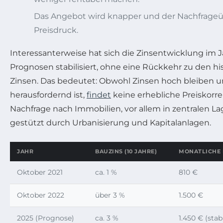
Das Angebot wird knapper und der Nachfrageü
Preisdruck.
Interessanterweise hat sich die Zinsentwicklung im 
Prognosen stabilisiert, ohne eine Rückkehr zu den hi
Zinsen. Das bedeutet: Obwohl Zinsen hoch bleiben u
herausfordernd ist,
findet
keine erhebliche Preiskorrek
Nachfrage nach Immobilien, vor allem in zentralen Lag
gestützt durch Urbanisierung und Kapitalanlagen.
JAHR
BAUZINS (10 JAHRE)
MONATLICHE K
Oktober 2021
ca. 1 %
810 €
Oktober 2022
über 3 %
1.500 €
2025 (Prognose)
ca. 3 %
1.450 € (stabi