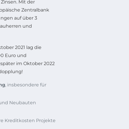
Zinsen. Mit der
opäische Zentralbank
ungen auf über 3
Bauherren und
tober 2021 lag die
00 Euro und
r später im Oktober 2022
rdopplung!
ng
, insbesondere für
- und Neubauten
re Kreditkosten Projekte