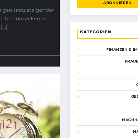
ABONNIEREN
igen trotz steigender
ine beeindruckende
[…]
KATEGORIEN
FINANZEN & I
FRAUE
GE
NACHHA
N