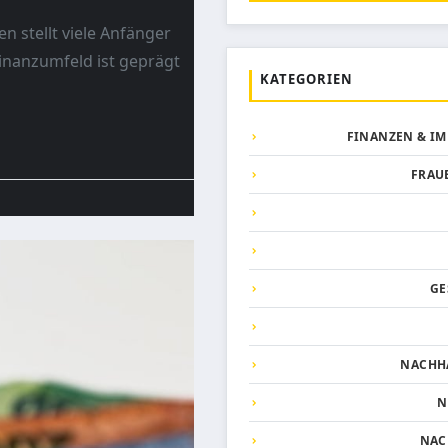
 stellt viele Anfänger
inanzumfeld ist geprägt
KATEGORIEN
FINANZEN & I
FRAU
GE
NACHH
N
NAC