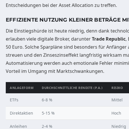
Entscheidungen bei der Asset Allocation zu treffen.
EFFIZIENTE NUTZUNG KLEINER BETRÄGE M
Die Einstiegshürde ist heute niedrig, denn dank techno
erlauben viele digitale Broker, darunter
Trade Republic
,
50 Euro. Solche Sparpläne sind besonders für Anfänger at
streuen und den Zinseszinseffekt langfristig wirksam m
Automatisierung werden auch emotionale Fehler minimie
Vorteil im Umgang mit Marktschwankungen.
ANLAGEFORM
DURCHSCHNITTLICHE RENDITE (P.A.)
RISIKO
ETFs
6-8 %
Mittel
Direktaktien
5-15 %
Hoch
Anleihen
2-4 %
Niedrig