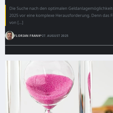
Die Suche nach den optimalen Geldanlagemöglichkeiten
2025 vor eine komplexe Herausforderung. Denn das F
von […]
•
FLORIAN FRANK
27. AUGUST 2025