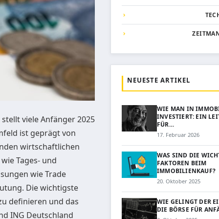
TEC
ZEITMA
NEUESTE ARTIKEL
WIE MAN IN IMMOB
INVESTIERT: EIN LE
tellt viele Anfänger 2025
FÜR…
feld ist geprägt von
17. Februar 2026
nden wirtschaftlichen
WAS SIND DIE WICH
 wie Tages- und
FAKTOREN BEIM
IMMOBILIENKAUF?
Lösungen wie Trade
20. Oktober 2025
utung. Die wichtigste
r zu definieren und das
WIE GELINGT DER E
DIE BÖRSE FÜR ANF
und ING Deutschland