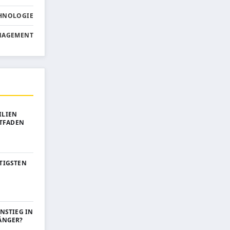
HNOLOGIE
NAGEMENT
ILIEN
ITFADEN
TIGSTEN
INSTIEG IN
ÄNGER?