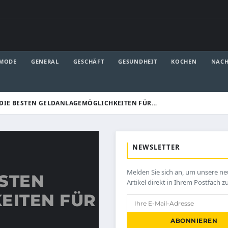
 MODE
GENERAL
GESCHÄFT
GESUNDHEIT
KOCHEN
NACH
DIE BESTEN GELDANLAGEMÖGLICHKEITEN FÜR…
NEWSLETTER
Melden Sie sich an, um unsere n
ESTEN
Artikel direkt in Ihrem Postfach z
EITEN FÜR
ABONNIEREN