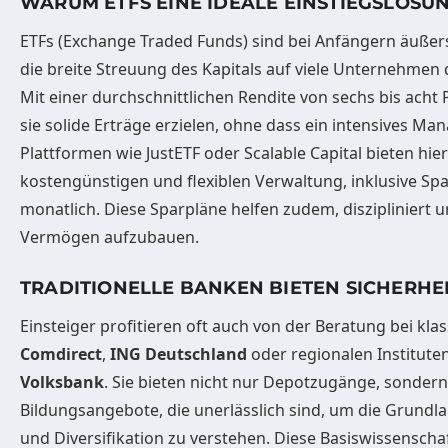
WARUM ETFS EINE IDEALE EINSTIEGSLÖSU
ETFs (Exchange Traded Funds) sind bei Anfängern äußerst
die breite Streuung des Kapitals auf viele Unternehmen 
Mit einer durchschnittlichen Rendite von sechs bis acht
sie solide Erträge erzielen, ohne dass ein intensives Man
Plattformen wie JustETF oder Scalable Capital bieten hier
kostengünstigen und flexiblen Verwaltung, inklusive Spa
monatlich. Diese Sparpläne helfen zudem, diszipliniert u
Vermögen aufzubauen.
TRADITIONELLE BANKEN BIETEN SICHERHE
Einsteiger profitieren oft auch von der Beratung bei kl
Comdirect
,
ING Deutschland
oder regionalen Institute
Volksbank
. Sie bieten nicht nur Depotzugänge, sonder
Bildungsangebote, die unerlässlich sind, um die Grundla
und Diversifikation zu verstehen. Diese Basiswissenschaf