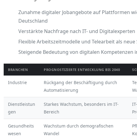
Zunahme digitaler Jobangebote auf Plattformen w
Deutschland
Verstärkte Nachfrage nach IT- und Digitalexperten
Flexible Arbeitszeitmodelle und Telearbeit als neue
Steigende Bedeutung von digitalen Kompetenzen in
BRANCHEN
PROGNOSTIZIERTE ENTWICKLUNG BIS 2040
SC
Industrie
Rückgang der Beschäftigung durch
Te
Automatisierung
W
Dienstleistun
Starkes Wachstum, besonders im IT-
IT
gen
Bereich
Pr
Gesundheits
Wachstum durch demografischen
Pf
wesen
Wandel
K