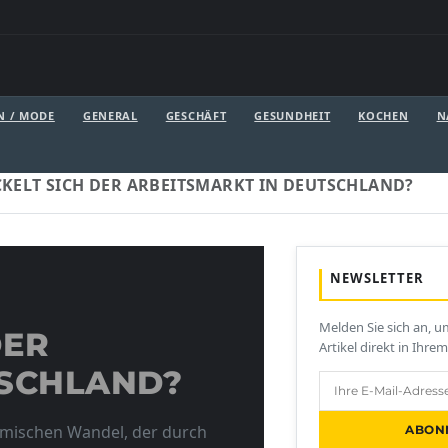
N / MODE
GENERAL
GESCHÄFT
GESUNDHEIT
KOCHEN
N
CKELT SICH DER ARBEITSMARKT IN DEUTSCHLAND?
NEWSLETTER
Melden Sie sich an, 
DER
Artikel direkt in Ihre
TSCHLAND?
amischen Wandel, der durch
ABON