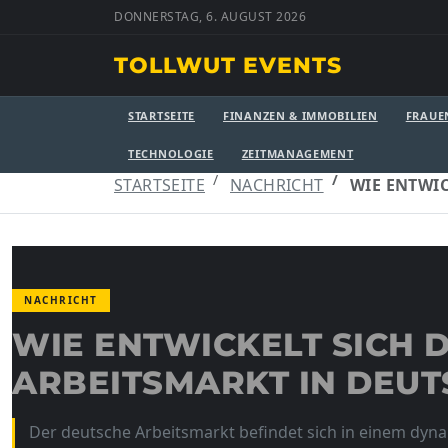
DONNERSTAG, 6. AUGUST 2026
TOLLWUT EVENTS
STARTSEITE
FINANZEN & IMMOBILIEN
FRAUE
TECHNOLOGIE
ZEITMANAGEMENT
STARTSEITE
NACHRICHT
WIE ENTWI
NACHRICHT
WIE ENTWICKELT SICH 
ARBEITSMARKT IN DEU
Der deutsche Arbeitsmarkt befindet sich in einem dyn