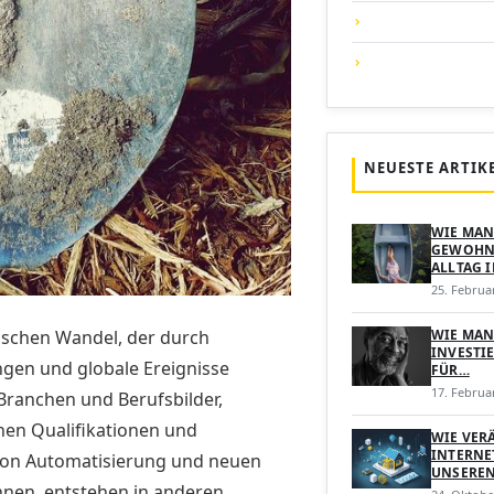
NEUESTE ARTIK
WIE MAN
GEWOHNH
ALLTAG 
25. Februa
ischen Wandel, der durch
WIE MAN
INVESTIE
gen und globale Ereignisse
FÜR…
17. Februa
 Branchen und Berufsbilder,
nen Qualifikationen und
WIE VER
INTERNE
von Automatisierung und neuen
UNSEREN
hnen, entstehen in anderen