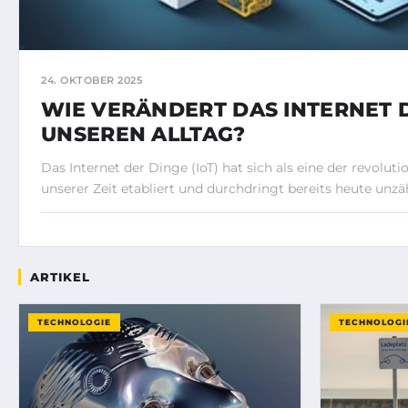
24. OKTOBER 2025
WIE VERÄNDERT DAS INTERNET 
UNSEREN ALLTAG?
Das Internet der Dinge (IoT) hat sich als eine der revolut
unserer Zeit etabliert und durchdringt bereits heute unzäh
ARTIKEL
TECHNOLOGIE
TECHNOLOGI