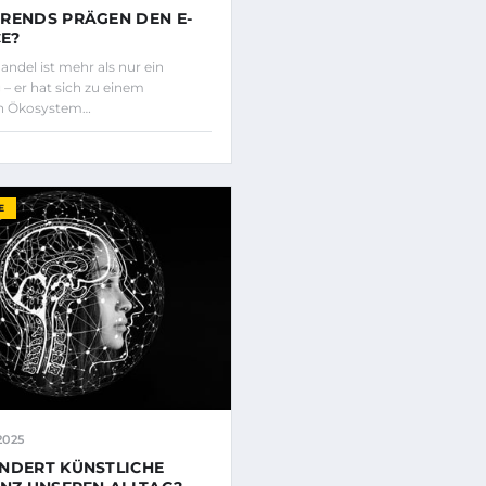
RENDS PRÄGEN DEN E-
E?
andel ist mehr als nur ein
 – er hat sich zu einem
n Ökosystem…
E
2025
NDERT KÜNSTLICHE