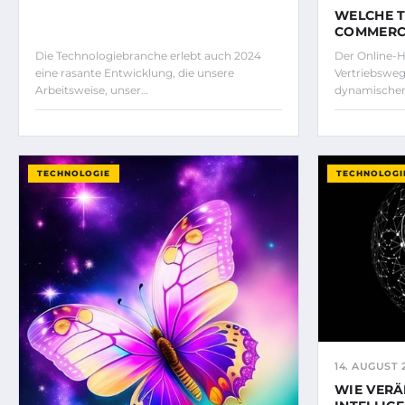
WELCHE T
COMMERC
Die Technologiebranche erlebt auch 2024
Der Online-H
eine rasante Entwicklung, die unsere
Vertriebsweg
Arbeitsweise, unser…
dynamische
TECHNOLOGIE
TECHNOLOGI
14. AUGUST 
WIE VERÄ