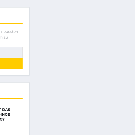
e neuesten
ch zu
T DAS
DINGE
G?