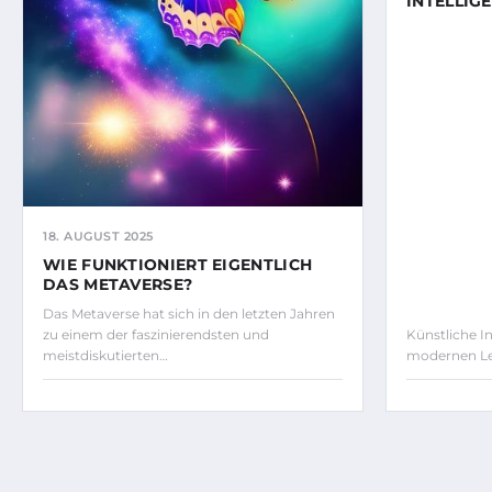
INTELLIG
18. AUGUST 2025
WIE FUNKTIONIERT EIGENTLICH
DAS METAVERSE?
Das Metaverse hat sich in den letzten Jahren
zu einem der faszinierendsten und
Künstliche In
meistdiskutierten…
modernen Le