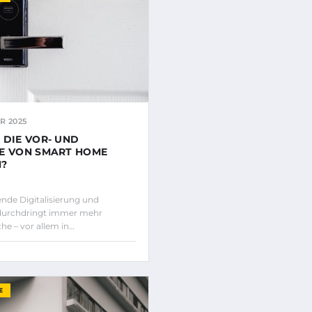
R 2025
 DIE VOR- UND
E VON SMART HOME
N?
de Digitalisierung und
durchdringt immer mehr
he – vor allem in…
E