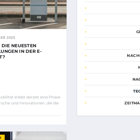
G
ER 2025
 DIE NEUESTEN
UNGEN IN DER E-
NACH
T?
NA
TE
bilität erlebt derzeit eine Phase
ZEITM
che und Innovationen, die die
E