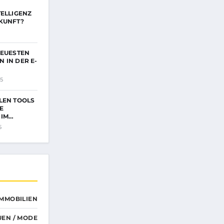
TELLIGENZ
KUNFT?
NEUESTEN
 IN DER E-
5
LEN TOOLS
E
 IM…
5
IMMOBILIEN
UEN / MODE