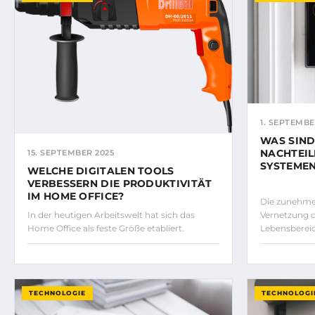
1. SEPTEMBE
WAS SIND
NACHTEIL
15. SEPTEMBER 2025
SYSTEME
WELCHE DIGITALEN TOOLS
VERBESSERN DIE PRODUKTIVITÄT
IM HOME OFFICE?
Die zunehmen
In der heutigen Arbeitswelt hat sich das
Vernetzung 
Home Office als feste Größe etabliert.
Lebensbereic
TECHNOLOGIE
TECHNOLOGI