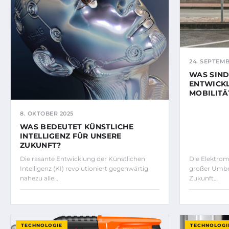
24. SEPTEMB
WAS SIND
ENTWICKL
MOBILITÄ
8. OKTOBER 2025
WAS BEDEUTET KÜNSTLICHE
INTELLIGENZ FÜR UNSERE
ZUKUNFT?
Die rasante Entwicklung der Künstlichen
Die Elektromo
Intelligenz (KI) revolutioniert gegenwärtig
großer Umbrü
nahezu alle…
Zukunft…
TECHNOLOGIE
TECHNOLOGI