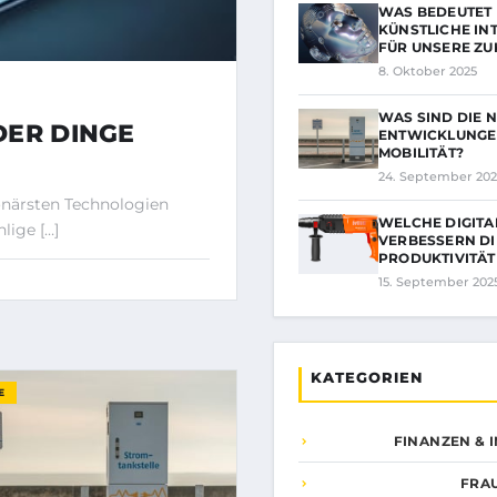
WAS BEDEUTET
KÜNSTLICHE IN
FÜR UNSERE ZU
8. Oktober 2025
WAS SIND DIE 
DER DINGE
ENTWICKLUNGEN
MOBILITÄT?
24. September 202
ionärsten Technologien
WELCHE DIGITA
lige […]
VERBESSERN DI
PRODUKTIVITÄT
15. September 202
KATEGORIEN
E
FINANZEN & 
FRA