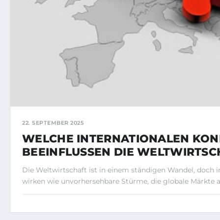
22. SEPTEMBER 2025
WELCHE INTERNATIONALEN KON
BEEINFLUSSEN DIE WELTWIRTSC
Die Weltwirtschaft ist in einem ständigen Wandel, doch i
wirken wie unvorhersehbare Stürme, die globale Märkte 