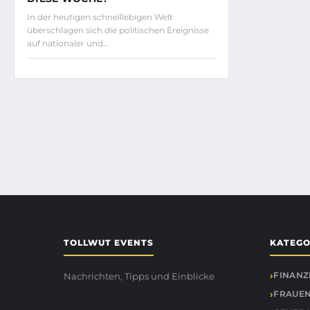
In der heutigen schnelllebigen Welt
überschlagen sich die politischen Ereignisse
auf nationaler und…
TOLLWUT EVENTS
KATEGO
FINANZ
Nachrichten, Tipps und Einblicke
FRAUEN