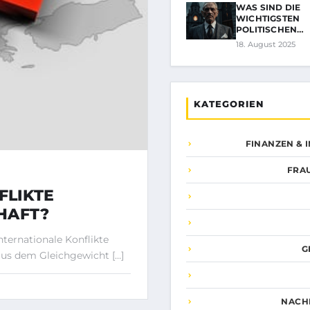
WAS SIND DIE
WICHTIGSTEN
POLITISCHEN
ENTWICKLUNG
18. August 2025
KATEGORIEN
FINANZEN & 
FRA
FLIKTE
HAFT?
nternationale Konflikte
G
aus dem Gleichgewicht […]
NACH