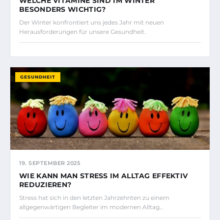
WELCHE VITAMINE SIND IM WINTER
BESONDERS WICHTIG?
Der Winter konfrontiert uns jedes Jahr mit neuen
Herausforderungen für unsere Gesundheit.
GESUNDHEIT
19. SEPTEMBER 2025
WIE KANN MAN STRESS IM ALLTAG EFFEKTIV
REDUZIEREN?
Stress hat sich in den letzten Jahrzehnten zu einem
allgegenwärtigen Begleiter im modernen Alltag…