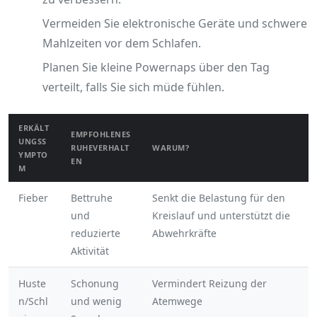
Vermeiden Sie elektronische Geräte und schwere
Mahlzeiten vor dem Schlafen.
Planen Sie kleine Powernaps über den Tag
verteilt, falls Sie sich müde fühlen.
ERKÄLT
EMPFOHLENES
UNGSS
RUHEVERHALT
WARUM?
YMPTO
EN
M
Fieber
Bettruhe
Senkt die Belastung für den
und
Kreislauf und unterstützt die
reduzierte
Abwehrkräfte
Aktivität
Huste
Schonung
Vermindert Reizung der
n/Schl
und wenig
Atemwege