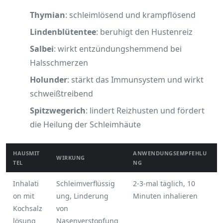
Thymian
: schleimlösend und krampflösend
Lindenblütentee
: beruhigt den Hustenreiz
Salbei
: wirkt entzündungshemmend bei
Halsschmerzen
Holunder
: stärkt das Immunsystem und wirkt
schweißtreibend
Spitzwegerich
: lindert Reizhusten und fördert
die Heilung der Schleimhäute
HAUSMIT
ANWENDUNGSEMPFEHLU
WIRKUNG
TEL
NG
Inhalati
Schleimverflüssig
2-3-mal täglich, 10
on mit
ung, Linderung
Minuten inhalieren
Kochsalz
von
lösung
Nasenverstopfung