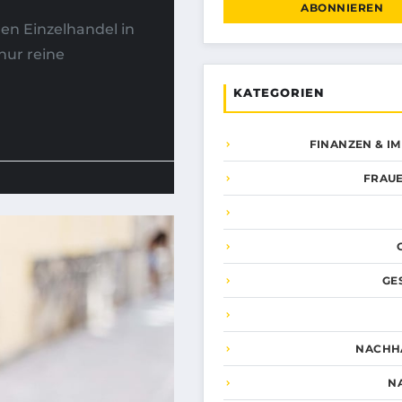
ABONNIEREN
den Einzelhandel in
nur reine
KATEGORIEN
FINANZEN & I
FRAUE
GE
NACHHA
N