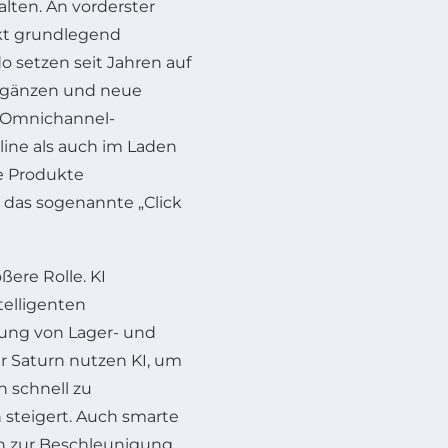
alten. An vorderster
kt grundlegend
 setzen seit Jahren auf
ergänzen und neue
u Omnichannel-
line als auch im Laden
e Produkte
 das sogenannte „Click
ßere Rolle. KI
telligenten
ung von Lager- und
r Saturn nutzen KI, um
 schnell zu
 steigert. Auch smarte
 zur Beschleunigung