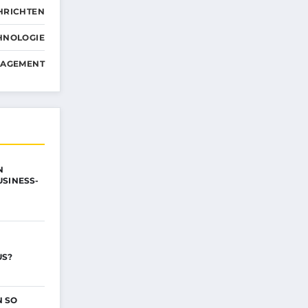
HRICHTEN
HNOLOGIE
NAGEMENT
N
USINESS-
US?
N SO