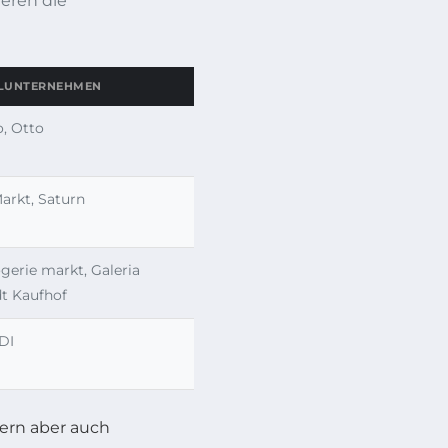
ieren die
ELUNTERNEHMEN
, Otto
arkt, Saturn
erie markt, Galeria
dt Kaufhof
LDI
ern aber auch