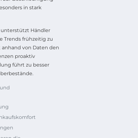
esonders in stark
s unterstützt Händler
 Trends frühzeitig zu
t anhand von Daten den
enzen proaktiv
ung führt zu besser
Überbestände.
 und
rung
inkaufskomfort
ungen