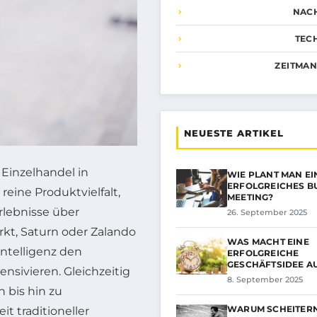
NAC
TEC
ZEITMA
NEUESTE ARTIKEL
 Einzelhandel in
WIE PLANT MAN EI
ERFOLGREICHES B
reine Produktvielfalt,
MEETING?
rlebnisse über
26. September 2025
kt, Saturn oder Zalando
WAS MACHT EINE
ntelligenz den
ERFOLGREICHE
GESCHÄFTSIDEE A
sivieren. Gleichzeitig
8. September 2025
 bis hin zu
WARUM SCHEITER
t traditioneller