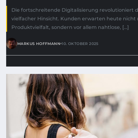
Die fortschreitende Digitalisierung revolutioniert 
vielfacher Hinsicht. Kunden erwarten heute nicht 
Produktvielfalt, sondern vor allem nahtlose, […]
•
MARKUS HOFFMANN
10. OKTOBER 2025