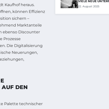
VIELE NEUE UNTE
dt Kaufhof heraus.
22. August 2025
ffnen, können Effizienz
ition sichern –
nehmend Marktanteile
ern ebenso Discounter
re Prozesse
. Die Digitalisierung
hnische Neuerungen,
beziehungen,
RE
 AUF DEN
te Palette technischer