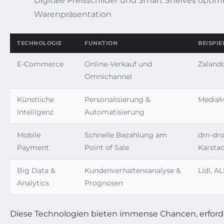
Digitale Preisschilder und Smart Shelves optim
Warenpräsentation
TECHNOLOGIE
FUNKTION
BEISPI
E-Commerce
Online-Verkauf und
Zalando
Omnichannel
Künstliche
Personalisierung &
MediaM
Intelligenz
Automatisierung
Mobile
Schnelle Bezahlung am
dm-drog
Payment
Point of Sale
Karsta
Big Data &
Kundenverhaltensanalyse &
Lidl, A
Analytics
Prognosen
Diese Technologien bieten immense Chancen, erford