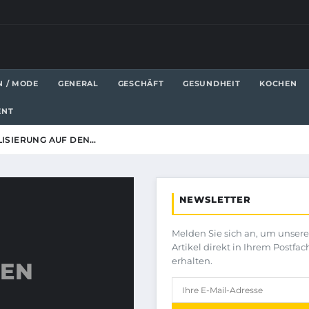
N / MODE
GENERAL
GESCHÄFT
GESUNDHEIT
KOCHEN
ENT
ALISIERUNG AUF DEN…
NEWSLETTER
Melden Sie sich an, um unser
Artikel direkt in Ihrem Postfac
erhalten.
DEN