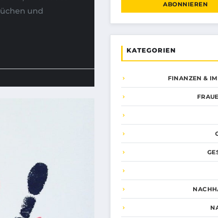
ABONNIEREN
rüchen und
KATEGORIEN
FINANZEN & I
FRAUE
GE
NACHHA
N