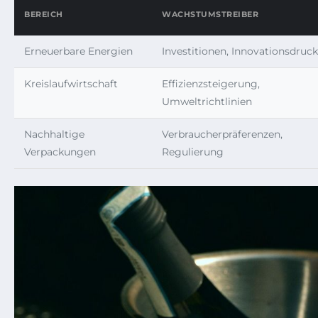
BEREICH
WACHSTUMSTREIBER
Erneuerbare Energien
Investitionen, Innovationsdruck
Kreislaufwirtschaft
Effizienzsteigerung,
Umweltrichtlinien
Nachhaltige
Verbraucherpräferenzen,
Verpackungen
Regulierung