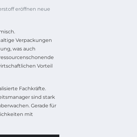
stoff eröffnen neue
misch.
haltige Verpackungen
tung, was auch
f ressourcenschonende
schaftlichen Vorteil
isierte Fachkräfte.
eitsmanager sind stark
überwachen. Gerade für
lichkeiten mit