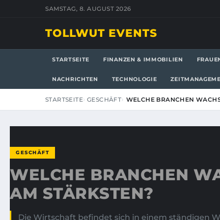
SAMSTAG, 8. AUGUST 2026
TOLLWUT EVENTS
STARTSEITE
FINANZEN & IMMOBILIEN
FRAUE
NACHRICHTEN
TECHNOLOGIE
ZEITMANAGEM
STARTSEITE
GESCHÄFT
WELCHE BRANCHEN WACHS
GESCHÄFT
WELCHE BRANCHEN W
AM STÄRKSTEN?
Die Wirtschaft befindet sich in einem ständigen 