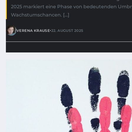
2025 markiert eine Phase von bedeutenden Umb
Wachstumschancen. […]
•
VERENA KRAUSE
22. AUGUST 2025