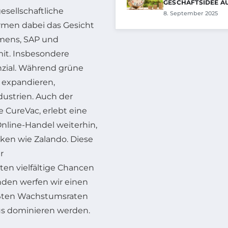
GESCHÄFTSIDEE A
sellschaftliche
8. September 2025
rmen dabei das Gesicht
mens, SAP und
it. Insbesondere
zial. Während grüne
 expandieren,
dustrien. Auch der
CureVac, erlebt eine
 Online-Handel weiterhin,
ken wie Zalando. Diese
r
en vielfältige Chancen
nden werfen wir einen
rößten Wachstumsraten
us dominieren werden.