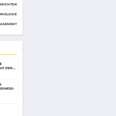
HRICHTEN
HNOLOGIE
NAGEMENT
IE
AUF DEN…
N
USINESS-