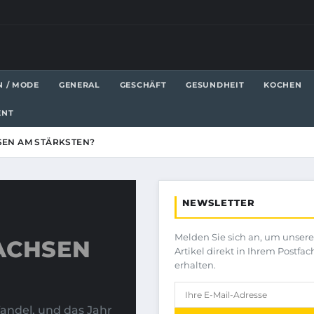
N / MODE
GENERAL
GESCHÄFT
GESUNDHEIT
KOCHEN
ENT
EN AM STÄRKSTEN?
NEWSLETTER
Melden Sie sich an, um unser
ACHSEN
Artikel direkt in Ihrem Postfac
erhalten.
Wandel, und das Jahr