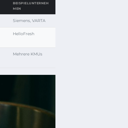
BEISPIELUNTERNEH
MEN
Siemens, VARTA
HelloFresh
Mehrere KMUs