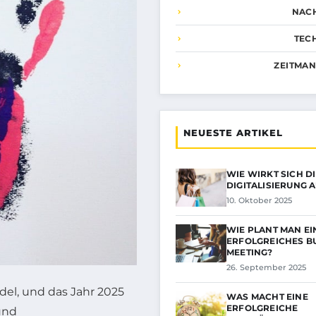
NAC
TEC
ZEITMA
NEUESTE ARTIKEL
WIE WIRKT SICH D
DIGITALISIERUNG 
10. Oktober 2025
WIE PLANT MAN EI
ERFOLGREICHES B
MEETING?
26. September 2025
del, und das Jahr 2025
WAS MACHT EINE
ERFOLGREICHE
und