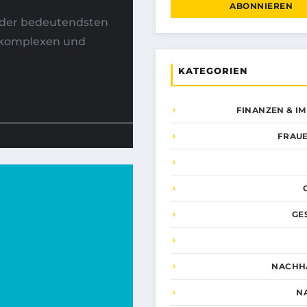
ABONNIEREN
e der bedeutendsten
m komplexen und
KATEGORIEN
FINANZEN & I
FRAUE
GE
NACHHA
N