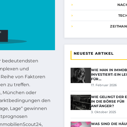
NAC
TEC
ZEITMA
NEUESTE ARTIKEL
r bedeutendsten
omplexen und
WIE MAN IN IMMOB
INVESTIERT: EIN L
 Reihe von Faktoren
FÜR…
n zu treffen.
17. Februar 2026
n, München oder
WIE GELINGT DER E
Marktbedingungen den
IN DIE BÖRSE FÜR
ANFÄNGER?
Lage, Lage“ gewinnen
3. Oktober 2025
rktprognosen
mmobilienScout24,
WAS SIND DIE HÄU