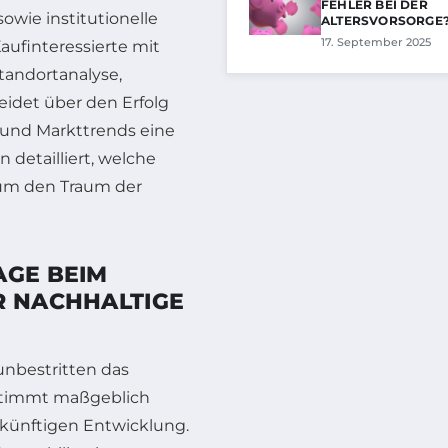
FEHLER BEI DER
owie institutionelle
ALTERSVORSORGE
17. September 2025
aufinteressierte mit
andortanalyse,
eidet über den Erfolg
e und Markttrends eine
 detailliert, welche
 um den Traum der
AGE BEIM
R NACHHALTIGE
 unbestritten das
stimmt maßgeblich
ukünftigen Entwicklung.