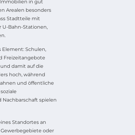
 Immobilien in gut
en Arealen besonders
s Stadtteile mit
er U-Bahn-Stationen,
en.
es Element: Schulen,
d Freizeitangebote
 und damit auf die
ders hoch, während
ahnen und öffentliche
soziale
Nachbarschaft spielen
ines Standortes an
e Gewerbegebiete oder