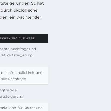
rtsteigerungen. So hat
e durch ökologische
gen, ein wachsender
SWIRKUNG AUF WERT
höhte Nachfrage und
rktwertsteigerung
milienfreundlichkeit und
abile Nachfrage
ngfristige
rtsteigerung
traktivität für Käufer und