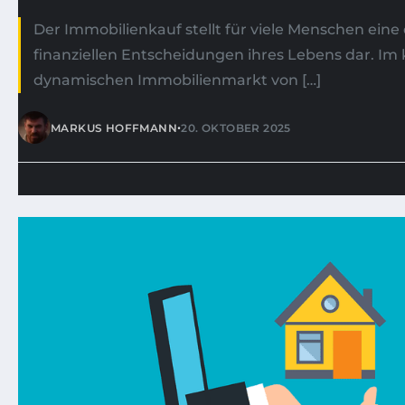
Der Immobilienkauf stellt für viele Menschen ein
finanziellen Entscheidungen ihres Lebens dar. I
dynamischen Immobilienmarkt von […]
•
MARKUS HOFFMANN
20. OKTOBER 2025