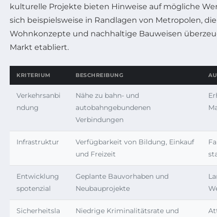
kulturelle Projekte bieten Hinweise auf mögliche We
sich beispielsweise in Randlagen von Metropolen, di
Wohnkonzepte und nachhaltige Bauweisen überzeu
Markt etabliert.
KRITERIUM
BESCHREIBUNG
AU
Verkehrsanbi
Nähe zu bahn- und
Er
ndung
autobahngebundenen
Ma
Verbindungen
Infrastruktur
Verfügbarkeit von Bildung, Einkauf
Fa
und Freizeit
st
Entwicklung
Geplante Bauvorhaben und
La
spotenzial
Neubauprojekte
We
Sicherheitsla
Niedrige Kriminalitätsrate und
At