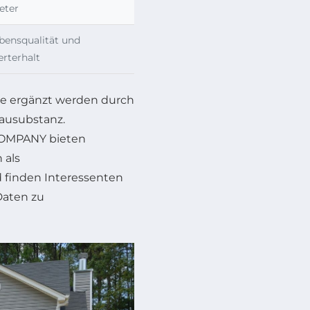
eter
bensqualität und
rterhalt
te ergänzt werden durch
Bausubstanz.
 COMPANY bieten
 als
finden Interessenten
Daten zu