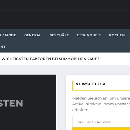
N / MODE
GENERAL
GESCHÄFT
GESUNDHEIT
KOCHEN
ENT
E WICHTIGSTEN FAKTOREN BEIM IMMOBILIENKAUF?
NEWSLETTER
Melden Sie sich an, um unser
STEN
Artikel direkt in Ihrem Postfac
erhalten.