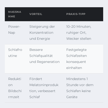
MASSNAH
VORTEIL
PRAXIS-TIPP
ME
Power-
Steigerung der
10–20 Minuten,
Nap
Konzentration
ruhiger Ort,
und Energie
Wecker stellen
Schlafro
Bessere
Festgelegte
utine
Schlafqualität
Schlafzeiten
und Regeneration
konsequent
einhalten
Redukti
Fördert
Mindestens 1
on
Melatoninproduk
Stunde vor dem
Bildschi
tion, verbessert
Schlafen keine
rmzeit
Schlaf
Geräte