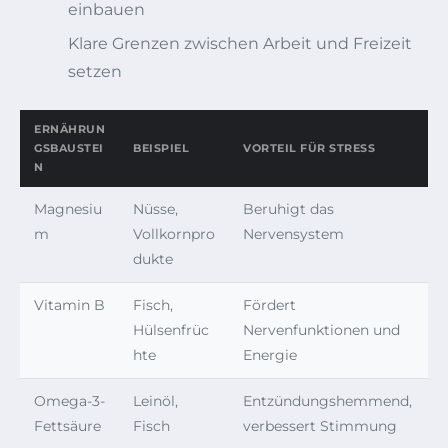
einbauen
Klare Grenzen zwischen Arbeit und Freizeit
setzen
ERNÄHRUN
GSBAUSTEI
BEISPIEL
VORTEIL FÜR STRESS
N
Magnesiu
Nüsse,
Beruhigt das
m
Vollkornpro
Nervensystem
dukte
Vitamin B
Fisch,
Fördert
Hülsenfrüc
Nervenfunktionen und
hte
Energie
Omega-3-
Leinöl,
Entzündungshemmend,
Fettsäure
Fisch
verbessert Stimmung