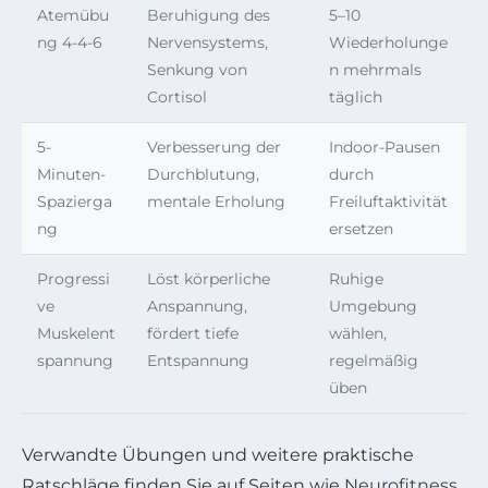
Atemübu
Beruhigung des
5–10
ng 4-4-6
Nervensystems,
Wiederholunge
Senkung von
n mehrmals
Cortisol
täglich
5-
Verbesserung der
Indoor-Pausen
Minuten-
Durchblutung,
durch
Spazierga
mentale Erholung
Freiluftaktivität
ng
ersetzen
Progressi
Löst körperliche
Ruhige
ve
Anspannung,
Umgebung
Muskelent
fördert tiefe
wählen,
spannung
Entspannung
regelmäßig
üben
Verwandte Übungen und weitere praktische
Ratschläge finden Sie auf Seiten wie
Neurofitness