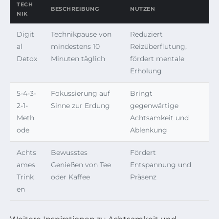
TECH
BESCHREIBUNG
NUTZEN
NIK
Digit
Technikpause von
Reduziert
al
mindestens 10
Reizüberflutung,
Detox
Minuten täglich
fördert mentale
Erholung
5-4-3-
Fokussierung auf
Bringt
2-1-
Sinne zur Erdung
gegenwärtige
Meth
Achtsamkeit und
ode
Ablenkung
Achts
Bewusstes
Fördert
ames
Genießen von Tee
Entspannung und
Trink
oder Kaffee
Präsenz
en