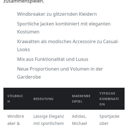
zusammenspielen.
Windbreaker zu glitzernden Kleidern
Sportliche Jacken kombiniert mit eleganten
Kostümen
Krawatten als modisches Accessoire zu Casual-
Looks
Mix aus Funktionalität und Luxus
Neue Proportionen und Volumen in der
Garderobe
TYPISCHE
STILBRUC
MARKENBE
BEDEUTUNG
KOMBINATI
H
ISPIEL
ON
Windbre
Lässige Eleganz
Adidas,
Sportjacke
aker &
mit sportlichem
Michael
über