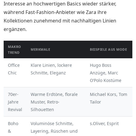
Interesse an hochwertigen Basics wieder stärker,
während Fast-Fashion-Anbieter wie Zara ihre
Kollektionen zunehmend mit nachhaltigen Linien
ergänzen.
MAKRO
MERKMALE
BEISPIELE AUS MODE
TREND
Office
Klare Linien, lockere
Hugo Boss
Chic
Schnitte, Eleganz
Anzüge, Marc
O’Polo Kostüme
70er-
Warme Erdtöne, florale
Michael Kors, Tom
Jahre
Muster, Retro-
Tailor
Revival
Silhouetten
Boho
Voluminöse Schnitte,
s.Oliver, Esprit
&
Layering, Rüschen und