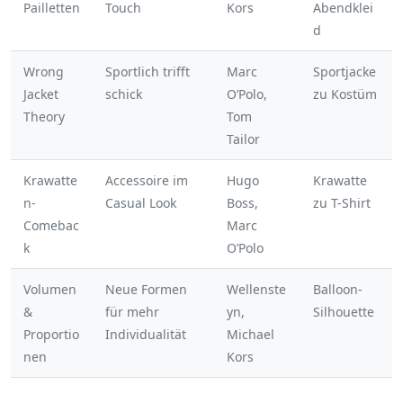
Pailletten
Touch
Kors
Abendklei
d
Wrong
Sportlich trifft
Marc
Sportjacke
Jacket
schick
O’Polo,
zu Kostüm
Theory
Tom
Tailor
Krawatte
Accessoire im
Hugo
Krawatte
n-
Casual Look
Boss,
zu T-Shirt
Comebac
Marc
k
O’Polo
Volumen
Neue Formen
Wellenste
Balloon-
&
für mehr
yn,
Silhouette
Proportio
Individualität
Michael
nen
Kors