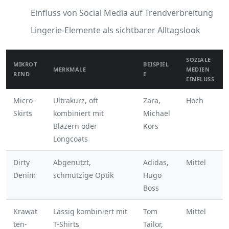
Einfluss von Social Media auf Trendverbreitung
Lingerie-Elemente als sichtbarer Alltagslook
SOZIALE
MIKROT
BEISPIEL
MERKMALE
MEDIEN
REND
E
EINFLUSS
Micro-
Ultrakurz, oft
Zara,
Hoch
Skirts
kombiniert mit
Michael
Blazern oder
Kors
Longcoats
Dirty
Abgenutzt,
Adidas,
Mittel
Denim
schmutzige Optik
Hugo
Boss
Krawat
Lässig kombiniert mit
Tom
Mittel
ten-
T-Shirts
Tailor,