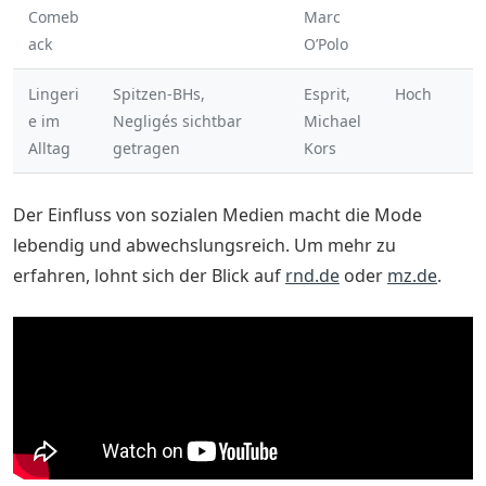
Comeb
Marc
ack
O’Polo
Lingeri
Spitzen-BHs,
Esprit,
Hoch
e im
Negligés sichtbar
Michael
Alltag
getragen
Kors
Der Einfluss von sozialen Medien macht die Mode
lebendig und abwechslungsreich. Um mehr zu
erfahren, lohnt sich der Blick auf
rnd.de
oder
mz.de
.