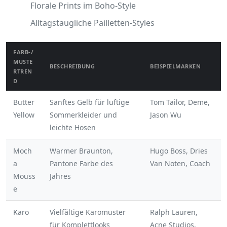
Florale Prints im Boho-Style
Alltagstaugliche Pailletten-Styles
FARB-/
MUSTE
BESCHREIBUNG
BEISPIELMARKEN
RTREN
D
Butter
Sanftes Gelb für luftige
Tom Tailor, Deme,
Yellow
Sommerkleider und
Jason Wu
leichte Hosen
Moch
Warmer Braunton,
Hugo Boss, Dries
a
Pantone Farbe des
Van Noten, Coach
Mouss
Jahres
e
Karo
Vielfältige Karomuster
Ralph Lauren,
für Komplettlooks
Acne Studios,