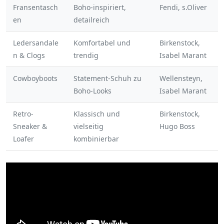
Fransentasch
Boho-inspiriert,
Fendi, s.Oliver
en
detailreich
Ledersandale
Komfortabel und
Birkenstock,
n & Clogs
trendig
Isabel Marant
Cowboyboots
Statement-Schuh zu
Wellensteyn,
Boho-Looks
Isabel Marant
Retro-
Klassisch und
Birkenstock,
Sneaker &
vielseitig
Hugo Boss
Loafer
kombinierbar