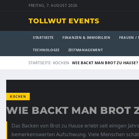
FREITAG, 7. AUGUST 2026
TOLLWUT EVENTS
STARTSEITE
FINANZEN & IMMOBILIEN
FRAUEN /
TECHNOLOGIE
ZEITMANAGEMENT
STARTSEITE
KOCHEN
WIE BACKT MAN BROT ZU HAUSE?
KOCHEN
WIE BACKT MAN BROT 
Das Backen von Brot zu Hause erlebt seit einigen Jahr
bemerkenswerten Aufschwung. Viele Menschen schätz