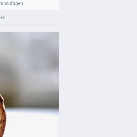
hinzufügen
ren