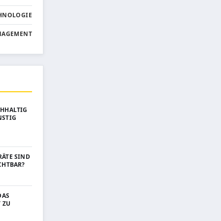
HNOLOGIE
NAGEMENT
CHHALTIG
NSTIG
ÄTE SIND
CHTBAR?
DAS
 ZU