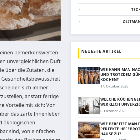
TEC
ZEITMA
NEUESTE ARTIKEL
en einen bemerkenswerten
en unvergleichlichen Duft
e über die Zutaten, die
WIE KANN MAN NA
UND TROTZDEM GÜ
er Gesundheitsbewusstheit
KOCHEN?
17. Oktober 2025
tscheiden sich immer
zustellen, anstatt fertige
WELCHE KÜCHENGER
WIRKLICH UNVERZI
 Vorteile mit sich: Von
6. Oktober 2025
über das zarte Innenleben
nd ökologischen
WIE BEREITET MAN 
PERFEKTE HEFEBROT
gbar sind, von einfachen
HAUSE ZU?