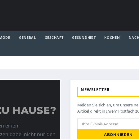
 MODE
GENERAL
GESCHÄFT
GESUNDHEIT
KOCHEN
NACH
NEWSLETTER
Melden Sie sich an, um unsere n
ZU HAUSE?
Artikel direkt in Ihrem Postfach z
en einen
en dabei nicht nur den
ABONNIEREN