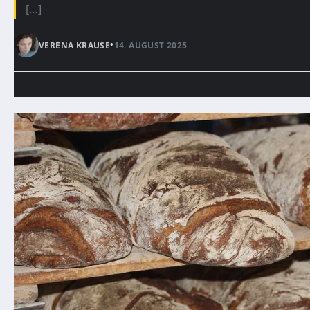
[…]
•
VERENA KRAUSE
14. AUGUST 2025