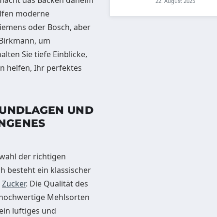
, macht das Backen daheim
22. August 2025
elfen moderne
iemens oder Bosch, aber
 Birkmann, um
ten Sie tiefe Einblicke,
n helfen, Ihr perfektes
RUNDLAGEN UND
UNGENES
wahl der richtigen
h besteht ein klassischer
s
Zucker
. Die Qualität des
e hochwertige Mehlsorten
ein luftiges und