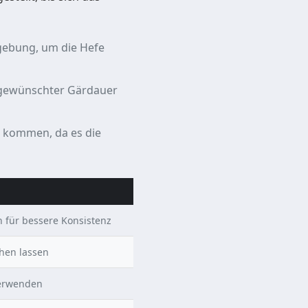
gebung, um die Hefe
h gewünschter Gärdauer
kt kommen, da es die
 für bessere Konsistenz
hen lassen
erwenden