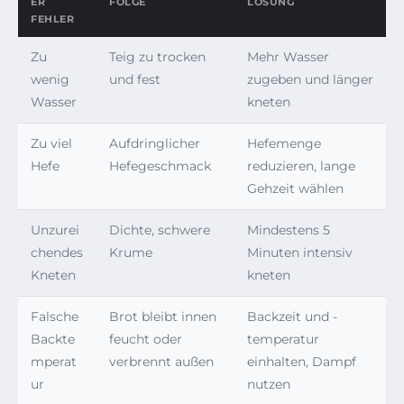
ER
FOLGE
LÖSUNG
FEHLER
Zu
Teig zu trocken
Mehr Wasser
wenig
und fest
zugeben und länger
Wasser
kneten
Zu viel
Aufdringlicher
Hefemenge
Hefe
Hefegeschmack
reduzieren, lange
Gehzeit wählen
Unzurei
Dichte, schwere
Mindestens 5
chendes
Krume
Minuten intensiv
Kneten
kneten
Falsche
Brot bleibt innen
Backzeit und -
Backte
feucht oder
temperatur
mperat
verbrennt außen
einhalten, Dampf
ur
nutzen