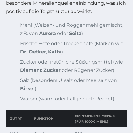
besondere Mineralienquelleneinbindung, was sich
positiv auf die Teigstruktur auswirkt.
Mehl (Weizen- und Roggenmehl gemischt,
z.B. von
Aurora
oder
Seitz
)
Frische Hefe oder Trockenhefe (Marken wie
Dr. Oetker
,
Kathi
)
Zucker oder natürliche Süßungsmittel (wie
Diamant Zucker
oder Rügener Zucker)
Salz (besonders Ursalz oder Meersalz von
Birkel
)
Wasser (warm oder kalt je nach Rezept)
EMPFOHLENE MENGE
ZUTAT
FUNKTION
(FÜR 1000G MEHL)