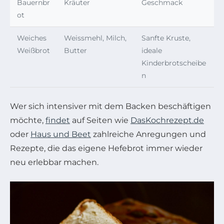
Bauernbr
Kräuter
Geschmack
ot
Weiches
Weissmehl, Milch,
Sanfte Kruste,
Weißbrot
Butter
ideale
Kinderbrotscheibe
n
Wer sich intensiver mit dem Backen beschäftigen
möchte,
findet
auf Seiten wie
DasKochrezept.de
oder
Haus und Beet
zahlreiche Anregungen und
Rezepte, die das eigene Hefebrot immer wieder
neu erlebbar machen.