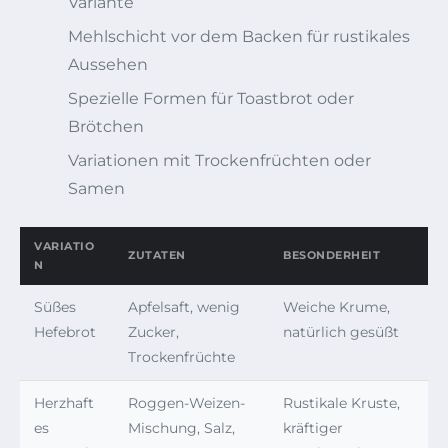
Variante
Mehlschicht vor dem Backen für rustikales
Aussehen
Spezielle Formen für Toastbrot oder
Brötchen
Variationen mit Trockenfrüchten oder
Samen
VARIATIO
ZUTATEN
BESONDERHEIT
N
Süßes
Apfelsaft, wenig
Weiche Krume,
Hefebrot
Zucker,
natürlich gesüßt
Trockenfrüchte
Herzhaft
Roggen-Weizen-
Rustikale Kruste,
es
Mischung, Salz,
kräftiger