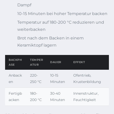
Dampf
10-15 Minuten bei hoher Temperatur backen
Temperatur auf 180-200 °C reduzieren und
weiterbacken
Brot nach dem Backen in einem
Keramiktopf lagern
BACKPH
TEMPER
DAUER
EFFEKT
ASE
ATUR
Anback
220-
10-15
Ofentrieb,
en
250 °C
Minuten
Krustenbildung
Fertigb
180-
30-40
Innenstruktur,
acken
200 °C
Minuten
Feuchtigkeit