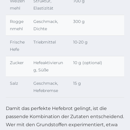
Weizen
Struktur,
700 g
mehl
Elastizität
Rogge
Geschmack,
300 g
nmehl
Dichte
Frische
Triebmittel
10-20 g
Hefe
Zucker
Hefeaktivierun
10 g (optional)
g, Süße
Salz
Geschmack,
15 g
Hefebremse
Damit das perfekte Hefebrot gelingt, ist die
passende Kombination der Zutaten entscheidend.
Wer mit den Grundstoffen experimentiert, etwa