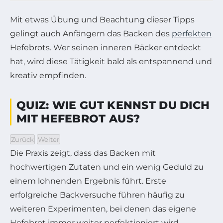
Mit etwas Übung und Beachtung dieser Tipps
gelingt auch Anfängern das Backen des
perfekten
Hefebrots. Wer seinen inneren Bäcker entdeckt
hat, wird diese Tätigkeit bald als entspannend und
kreativ empfinden.
QUIZ: WIE GUT KENNST DU DICH
MIT HEFEBROT AUS?
Wähle eine Antwort und klicke dann auf Weiter
Zurück
Weiter
Die Praxis zeigt, dass das Backen mit
hochwertigen Zutaten und ein wenig Geduld zu
einem lohnenden Ergebnis führt. Erste
erfolgreiche Backversuche führen häufig zu
weiteren Experimenten, bei denen das eigene
Hefebrot immer weiter perfektioniert wird.