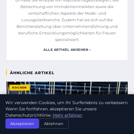
Betrachtung von Immobilienmärkten sowie die
wirtschaftlichen Aspekte der Mode- und
Luxusgüterbranche. Zudem hat sie sich auf die
Berichterstattung über Unternehmensführung und
berufliche Entwicklungsmöglichkeiten für Frauen
spezialisiert.
ALLE ARTIKEL ANSEHEN ›
ÄHNLICHE ARTIKEL
KOCHEN
Wir verwenden Cookies, um Ihr Surferlebnis zu verbessern.
Wenn Sie fortfahren, akzeptieren Sie unsere
Datenschutzrichtlinie.
Mehr erfahren
Akzeptieren
Ablehnen