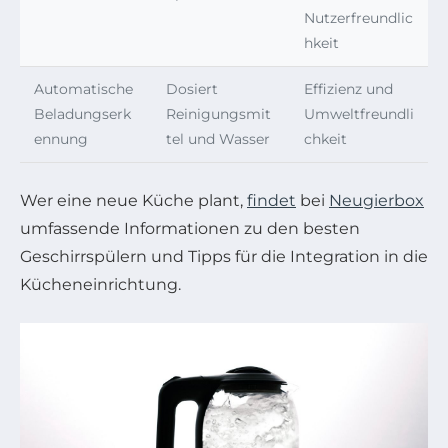
Nutzerfreundlic
hkeit
Automatische
Dosiert
Effizienz und
Beladungserk
Reinigungsmit
Umweltfreundli
ennung
tel und Wasser
chkeit
Wer eine neue Küche plant,
findet
bei
Neugierbox
umfassende Informationen zu den besten
Geschirrspülern und Tipps für die Integration in die
Kücheneinrichtung.