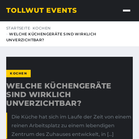
TOLLWUT EVENTS
STARTSEITE
KOCHEN
WELCHE KÜCHENGERÄTE SIND WIRKLICH
UNVERZICHTBAR?
KOCHEN
WELCHE KÜCHENGERÄTE
SIND WIRKLICH
UNVERZICHTBAR?
Die Küche hat sich im Laufe der Zeit von einem
reinen Arbeitsplatz zu einem lebendigen
Zentrum des Zuhauses entwickelt, in […]