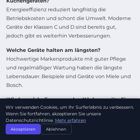
Küchengeräten?
Energieeffizienz reduziert langfristig die
Betriebskosten und schont die Umwelt. Moderne
Geräte der Klassen C und D sind bereits gut,
jedoch gibt es weiterhin Verbesserungen.
Welche Geräte halten am längsten?
Hochwertige Markenprodukte mit guter Pflege
und regelmäßiger Wartung haben die längste
Lebensdauer. Beispiele sind Geräte von Miele und
Bosch.
Wie kann ich die passenden Küchengeräte für
Wir verwenden Cookies, um Ihr Surferlebnis zu verbessern.
meine Küche finden?
Wenn Sie fortfahren, akzeptieren Sie unsere
Lassen Sie sich von Experten wie denen bei
Crane
Datenschutzrichtlinie.
Mehr erfahren
Cuisine
oder
Küchenatlas
beraten und vergleichen
Akzeptieren
Ablehnen
Sie Funktionen gezielt nach Ihren Bedürfnissen.