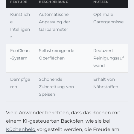
FEATURE
BESCHREIBUNG
NUTZEN
Künstlich
Automatische
Optimale
e
Anpassung der
Garergebnisse
Intelligen
Garparameter
z
EcoClean
Selbstreinigende
Reduziert
-System
Oberflächen
Reinigungsauf
wand
Dampfga
Schonende
Erhalt von
ren
Zubereitung von
Nährstoffen
Speisen
Viele Anwender berichten, dass das Kochen mit
einem KI-gesteuerten Backofen, wie sie bei
Küchenheld
vorgestellt werden, die Freude am