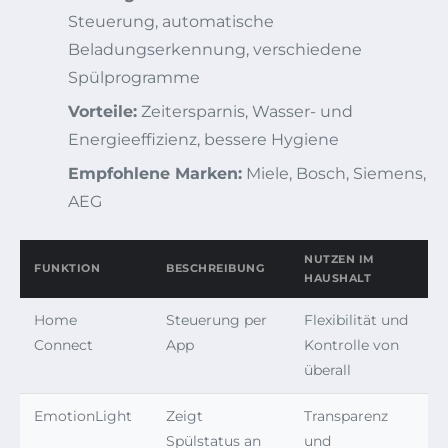
Steuerung, automatische
Beladungserkennung, verschiedene
Spülprogramme
Vorteile:
Zeitersparnis, Wasser- und
Energieeffizienz, bessere Hygiene
Empfohlene Marken:
Miele, Bosch, Siemens,
AEG
NUTZEN IM
FUNKTION
BESCHREIBUNG
HAUSHALT
Home
Steuerung per
Flexibilität und
Connect
App
Kontrolle von
überall
EmotionLight
Zeigt
Transparenz
Spülstatus an
und