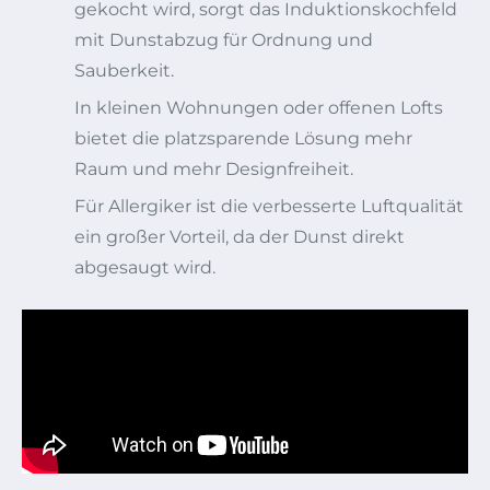
gekocht wird, sorgt das Induktionskochfeld
mit Dunstabzug für Ordnung und
Sauberkeit.
In kleinen Wohnungen oder offenen Lofts
bietet die platzsparende Lösung mehr
Raum und mehr Designfreiheit.
Für Allergiker ist die verbesserte Luftqualität
ein großer Vorteil, da der Dunst direkt
abgesaugt wird.