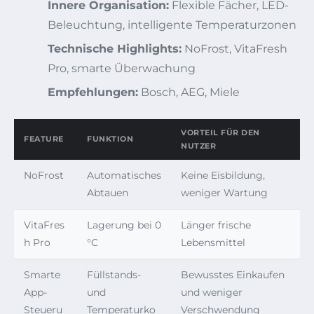
Innere Organisation:
Flexible Fächer, LED-
Beleuchtung, intelligente Temperaturzonen
Technische Highlights:
NoFrost, VitaFresh
Pro, smarte Überwachung
Empfehlungen:
Bosch, AEG, Miele
VORTEIL FÜR DEN
FEATURE
FUNKTION
NUTZER
NoFrost
Automatisches
Keine Eisbildung,
Abtauen
weniger Wartung
VitaFres
Lagerung bei 0
Länger frische
h Pro
°C
Lebensmittel
Smarte
Füllstands-
Bewusstes Einkaufen
App-
und
und weniger
Steueru
Temperaturko
Verschwendung