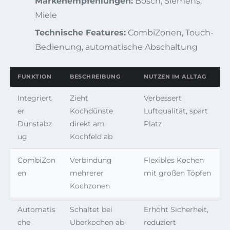
Markenempfehlungen:
Bosch, Siemens,
Miele
Technische Features:
CombiZonen, Touch-
Bedienung, automatische Abschaltung
FUNKTION
BESCHREIBUNG
NUTZEN IM ALLTAG
Integriert
Zieht
Verbessert
er
Kochdünste
Luftqualität, spart
Dunstabz
direkt am
Platz
ug
Kochfeld ab
CombiZon
Verbindung
Flexibles Kochen
en
mehrerer
mit großen Töpfen
Kochzonen
Automatis
Schaltet bei
Erhöht Sicherheit,
che
Überkochen ab
reduziert