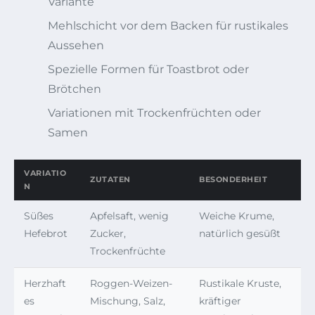
Variante
Mehlschicht vor dem Backen für rustikales
Aussehen
Spezielle Formen für Toastbrot oder
Brötchen
Variationen mit Trockenfrüchten oder
Samen
VARIATIO
ZUTATEN
BESONDERHEIT
N
Süßes
Apfelsaft, wenig
Weiche Krume,
Hefebrot
Zucker,
natürlich gesüßt
Trockenfrüchte
Herzhaft
Roggen-Weizen-
Rustikale Kruste,
es
Mischung, Salz,
kräftiger