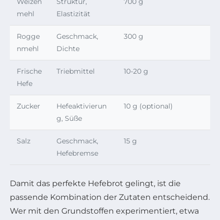
Weizen
Struktur,
700 g
mehl
Elastizität
Rogge
Geschmack,
300 g
nmehl
Dichte
Frische
Triebmittel
10-20 g
Hefe
Zucker
Hefeaktivierun
10 g (optional)
g, Süße
Salz
Geschmack,
15 g
Hefebremse
Damit das perfekte Hefebrot gelingt, ist die
passende Kombination der Zutaten entscheidend.
Wer mit den Grundstoffen experimentiert, etwa