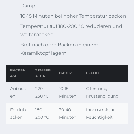
Dampf
10-15 Minuten bei hoher Temperatur backen
Temperatur auf 180-200 °C reduzieren und
weiterbacken
Brot nach dem Backen in einem
Keramiktopf lagern
BACKPH
TEMPER
DAUER
EFFEKT
ASE
ATUR
Anback
220-
10-15
Ofentrieb,
en
250 °C
Minuten
Krustenbildung
Fertigb
180-
30-40
Innenstruktur,
acken
200 °C
Minuten
Feuchtigkeit