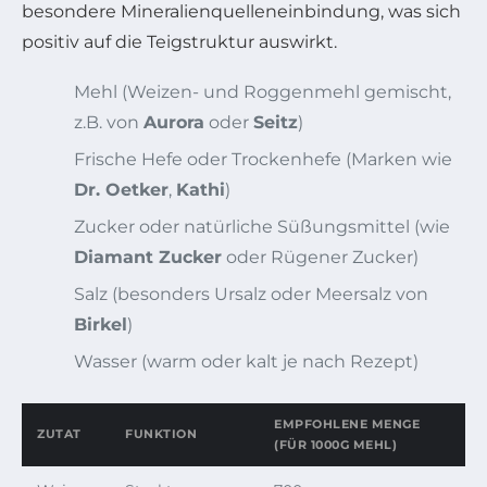
besondere Mineralienquelleneinbindung, was sich
positiv auf die Teigstruktur auswirkt.
Mehl (Weizen- und Roggenmehl gemischt,
z.B. von
Aurora
oder
Seitz
)
Frische Hefe oder Trockenhefe (Marken wie
Dr. Oetker
,
Kathi
)
Zucker oder natürliche Süßungsmittel (wie
Diamant Zucker
oder Rügener Zucker)
Salz (besonders Ursalz oder Meersalz von
Birkel
)
Wasser (warm oder kalt je nach Rezept)
EMPFOHLENE MENGE
ZUTAT
FUNKTION
(FÜR 1000G MEHL)