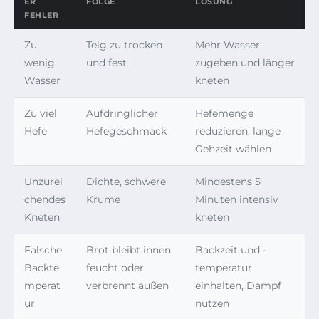
ER
FOLGE
LÖSUNG
FEHLER
Zu
Teig zu trocken
Mehr Wasser
wenig
und fest
zugeben und länger
Wasser
kneten
Zu viel
Aufdringlicher
Hefemenge
Hefe
Hefegeschmack
reduzieren, lange
Gehzeit wählen
Unzurei
Dichte, schwere
Mindestens 5
chendes
Krume
Minuten intensiv
Kneten
kneten
Falsche
Brot bleibt innen
Backzeit und -
Backte
feucht oder
temperatur
mperat
verbrennt außen
einhalten, Dampf
ur
nutzen