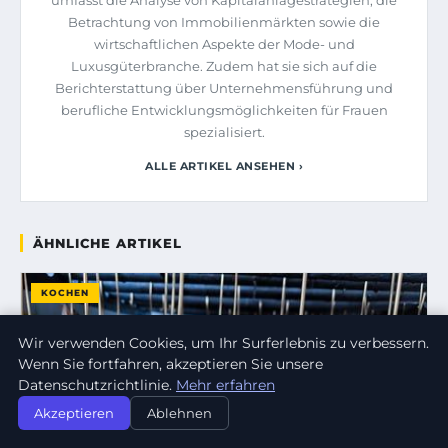
Betrachtung von Immobilienmärkten sowie die
wirtschaftlichen Aspekte der Mode- und
Luxusgüterbranche. Zudem hat sie sich auf die
Berichterstattung über Unternehmensführung und
berufliche Entwicklungsmöglichkeiten für Frauen
spezialisiert.
ALLE ARTIKEL ANSEHEN ›
ÄHNLICHE ARTIKEL
KOCHEN
Wir verwenden Cookies, um Ihr Surferlebnis zu verbessern.
Wenn Sie fortfahren, akzeptieren Sie unsere
Datenschutzrichtlinie.
Mehr erfahren
Akzeptieren
Ablehnen