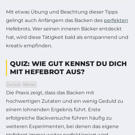
Mit etwas Übung und Beachtung dieser Tipps
gelingt auch Anfängern das Backen des
perfekten
Hefebrots. Wer seinen inneren Bäcker entdeckt
hat, wird diese Tätigkeit bald als entspannend und
kreativ empfinden.
QUIZ: WIE GUT KENNST DU DICH
MIT HEFEBROT AUS?
Wähle eine Antwort und klicke dann auf Weiter
Zurück
Weiter
Die Praxis zeigt, dass das Backen mit
hochwertigen Zutaten und ein wenig Geduld zu
einem lohnenden Ergebnis führt. Erste
erfolgreiche Backversuche führen häufig zu
weiteren Experimenten, bei denen das eigene
Hefebrot immer weiter perfektioniert wird.