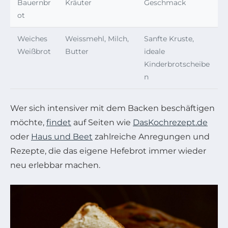
Bauernbr
Kräuter
Geschmack
ot
Weiches
Weissmehl, Milch,
Sanfte Kruste,
Weißbrot
Butter
ideale
Kinderbrotscheibe
n
Wer sich intensiver mit dem Backen beschäftigen
möchte,
findet
auf Seiten wie
DasKochrezept.de
oder
Haus und Beet
zahlreiche Anregungen und
Rezepte, die das eigene Hefebrot immer wieder
neu erlebbar machen.