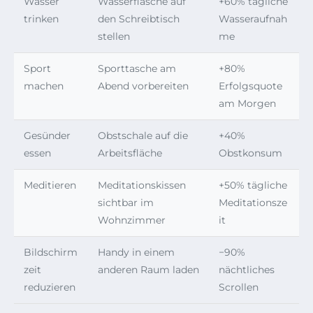
Wasser
Wasserflasche auf
+60% tägliche
trinken
den Schreibtisch
Wasseraufnah
stellen
me
Sport
Sporttasche am
+80%
machen
Abend vorbereiten
Erfolgsquote
am Morgen
Gesünder
Obstschale auf die
+40%
essen
Arbeitsfläche
Obstkonsum
Meditieren
Meditationskissen
+50% tägliche
sichtbar im
Meditationsze
Wohnzimmer
it
Bildschirm
Handy in einem
−90%
zeit
anderen Raum laden
nächtliches
reduzieren
Scrollen