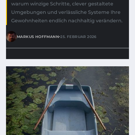
warum winzige Schritte, clever gestaltete
Umgebungen und verlässliche Systeme Ihre
Gewohnheiten endlich nachhaltig verändern.
•
MARKUS HOFFMANN
25. FEBRUAR 2026